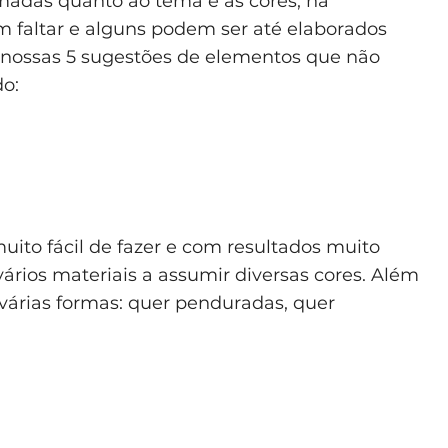
adas quanto ao tema e às cores, há
 faltar e alguns podem ser até elaborados
s nossas 5 sugestões de elementos que não
do:
ito fácil de fazer e com resultados muito
vários materiais a assumir diversas cores. Além
árias formas: quer penduradas, quer