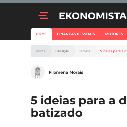
HOME
FINANÇAS PESSOAIS
MOTORES
Home
Lifestyle
Família
5 ideias para a 
Filomena Morais
5 ideias para a 
batizado