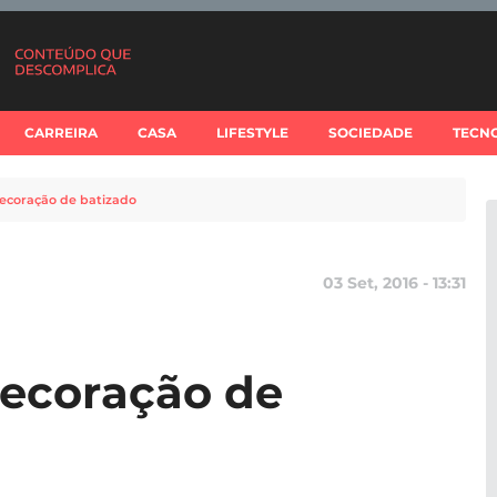
CARREIRA
CASA
LIFESTYLE
SOCIEDADE
TECN
decoração de batizado
03 Set, 2016 - 13:31
decoração de