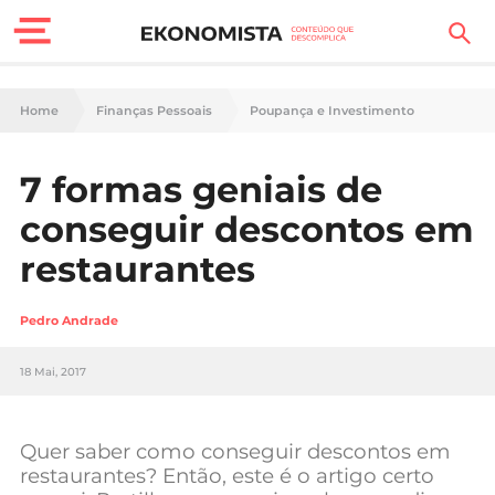
Finanças Pessoais
Home
Finanças Pessoais
Poupança e Investimento
Motores
7 formas geniais de
Carreira
conseguir descontos em
Casa
restaurantes
Lifestyle
Pedro Andrade
Sociedade
18 Mai, 2017
Tecnologia
Quer saber como conseguir descontos em
Negócios
restaurantes? Então, este é o artigo certo