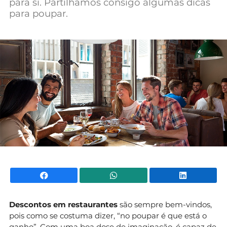
para si. Partilhamos consigo algumas dicas
Mundial 2026
para poupar.
Facebook
WhatsApp
Li
Descontos em restaurantes
são sempre bem-vindos,
pois como se costuma dizer, “no poupar é que está o
ganho”. Com uma boa dose de imaginação, é capaz de