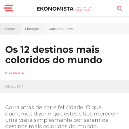
Finanças Pessoais
Home
Lifestyle
Cultura e Lazer
Motores
Os 12 destinos mais
Carreira
coloridos do mundo
Casa
Inês Bastos
Lifestyle
06 Jun, 2017
Sociedade
Tecnologia
Corra atrás de cor e felicidade. O que
queremos dizer é que estes sítios merecem
uma visita simplesmente por serem os
Negócios
destinos mais coloridos do mundo.