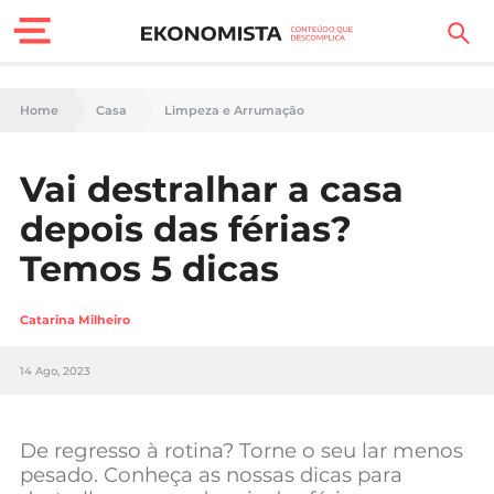
Finanças Pessoais
Home
Casa
Limpeza e Arrumação
Motores
Vai destralhar a casa
Carreira
depois das férias?
Casa
Temos 5 dicas
Lifestyle
Catarina Milheiro
Sociedade
14 Ago, 2023
Tecnologia
De regresso à rotina? Torne o seu lar menos
Negócios
pesado. Conheça as nossas dicas para