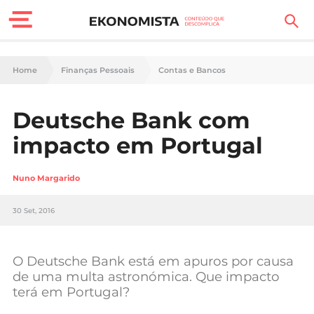
Finanças Pessoais
Home
Finanças Pessoais
Contas e Bancos
Motores
Deutsche Bank com
Carreira
impacto em Portugal
Casa
Nuno Margarido
Lifestyle
30 Set, 2016
Sociedade
Tecnologia
O Deutsche Bank está em apuros por causa
de uma multa astronómica. Que impacto
terá em Portugal?
Negócios