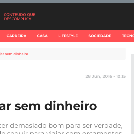
CARREIRA
CASA
LIFESTYLE
SOCIEDADE
TECN
ajar sem dinheiro
28 Jun, 2016 - 10:15
jar sem dinheiro
cer demasiado bom para ser verdade,
e seguir para viajar com orçamentos