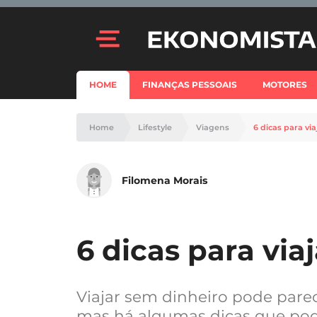
HOME
FINANÇAS PESSOAIS
MOTORES
Home
Lifestyle
Viagens
6 dicas para vi
Filomena Morais
6 dicas para via
Viajar sem dinheiro pode pare
mas há algumas dicas que pod