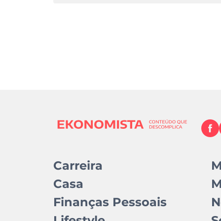
Carreira
M
Casa
M
Finanças Pessoais
N
Lifestyle
S