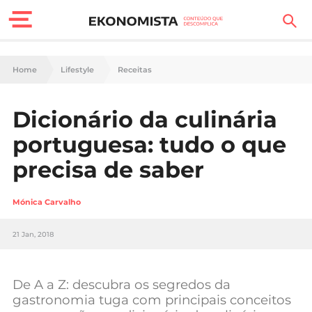
Finanças Pessoais
Home
Lifestyle
Receitas
Motores
Dicionário da culinária
Carreira
portuguesa: tudo o que
Casa
precisa de saber
Lifestyle
Mónica Carvalho
Sociedade
21 Jan, 2018
Tecnologia
De A a Z: descubra os segredos da
Negócios
gastronomia tuga com principais conceitos