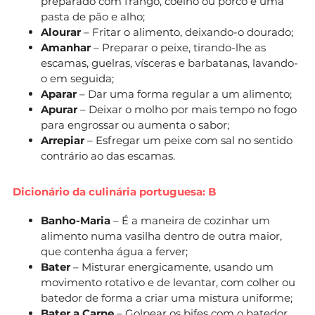
preparado com frango, coelho ou porco e uma
pasta de pão e alho;
Alourar
– Fritar o alimento, deixando-o dourado;
Amanhar
– Preparar o peixe, tirando-lhe as
escamas, guelras, vísceras e barbatanas, lavando-
o em seguida;
Aparar
– Dar uma forma regular a um alimento;
Apurar
– Deixar o molho por mais tempo no fogo
para engrossar ou aumenta o sabor;
Arrepiar
– Esfregar um peixe com sal no sentido
contrário ao das escamas.
Dicionário da culinária portuguesa: B
Banho-Maria
– É a maneira de cozinhar um
alimento numa vasilha dentro de outra maior,
que contenha água a ferver;
Bater
– Misturar energicamente, usando um
movimento rotativo e de levantar, com colher ou
batedor de forma a criar uma mistura uniforme;
Bater a Carne
– Golpear os bifes com o batedor