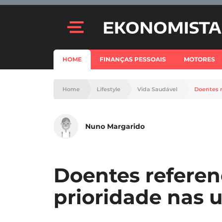
HOME
FINANÇAS PESSOAIS
MOTORES
Home
Lifestyle
Vida Saudável
Doentes r
Nuno Margarido
Doentes refere
prioridade nas 