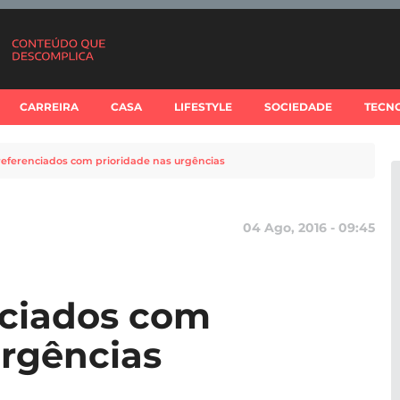
CARREIRA
CASA
LIFESTYLE
SOCIEDADE
TECN
eferenciados com prioridade nas urgências
04 Ago, 2016 - 09:45
nciados com
urgências