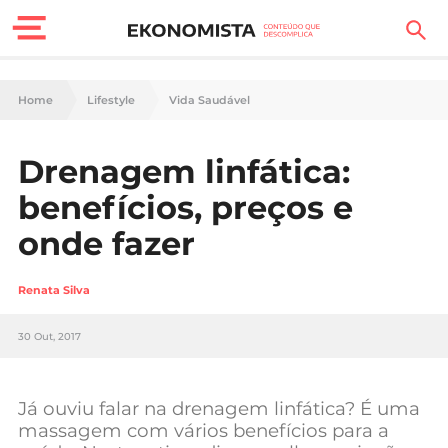
Finanças Pessoais
Home
Lifestyle
Vida Saudável
Motores
Drenagem linfática:
Carreira
benefícios, preços e
Casa
onde fazer
Lifestyle
Renata Silva
Sociedade
30 Out, 2017
Tecnologia
Já ouviu falar na drenagem linfática? É uma
Negócios
massagem com vários benefícios para a