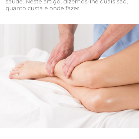
saúde. Neste artigo, dizemos-lhe quais são,
Mundial 2026
quanto custa e onde fazer.