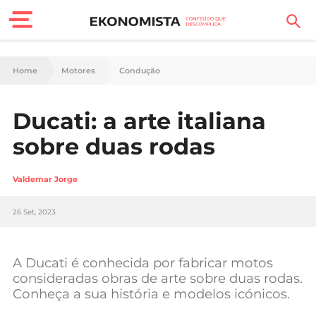
Finanças Pessoais
Home
Motores
Condução
Motores
Ducati: a arte italiana
Carreira
sobre duas rodas
Casa
Valdemar Jorge
Lifestyle
26 Set, 2023
Sociedade
Tecnologia
A Ducati é conhecida por fabricar motos
consideradas obras de arte sobre duas rodas.
Conheça a sua história e modelos icónicos.
Negócios