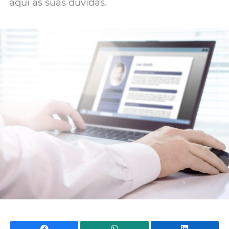
aqui as suas dúvidas.
Mundial 2026
Facebook
WhatsApp
Li