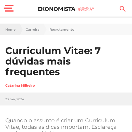
Finanças Pessoais
Home
Carreira
Recrutamento
Motores
Curriculum Vitae: 7
Carreira
dúvidas mais
Casa
frequentes
Lifestyle
Catarina Milheiro
Sociedade
23 Jan, 2024
Tecnologia
Quando o assunto é criar um Curriculum
Negócios
Vitae, todas as dicas importam. Esclareça