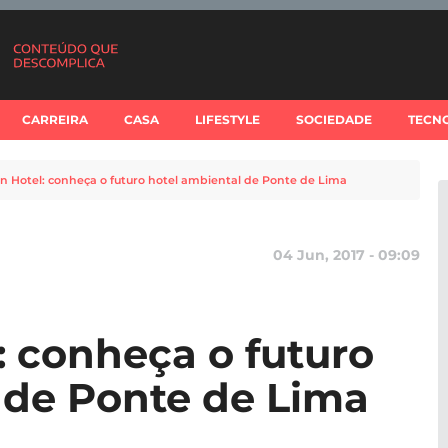
CARREIRA
CASA
LIFESTYLE
SOCIEDADE
TECN
n Hotel: conheça o futuro hotel ambiental de Ponte de Lima
04 Jun, 2017 - 09:09
: conheça o futuro
 de Ponte de Lima