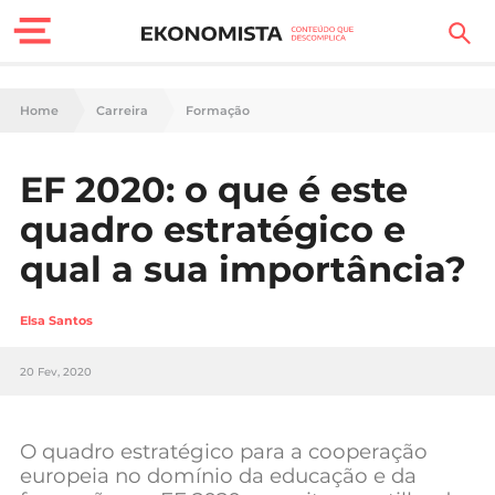
Finanças Pessoais
Home
Carreira
Formação
Motores
EF 2020: o que é este
Carreira
quadro estratégico e
Casa
qual a sua importância?
Lifestyle
Elsa Santos
Sociedade
20 Fev, 2020
Tecnologia
O quadro estratégico para a cooperação
Negócios
europeia no domínio da educação e da