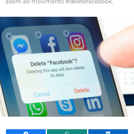
assim ao movimento #deletefacebook.
Mundial 2026
Facebook
WhatsApp
Li