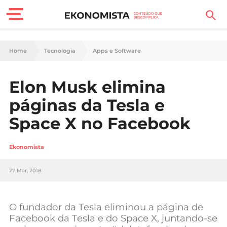
Finanças Pessoais
Home
Tecnologia
Apps e Software
Motores
Elon Musk elimina
Carreira
páginas da Tesla e
Casa
Space X no Facebook
Lifestyle
Ekonomista
Sociedade
27 Mar, 2018
Tecnologia
O fundador da Tesla eliminou a página de
Negócios
Facebook da Tesla e do Space X, juntando-se