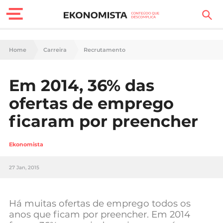
Finanças Pessoais
Home
Carreira
Recrutamento
Motores
Em 2014, 36% das
Carreira
ofertas de emprego
Casa
ficaram por preencher
Lifestyle
Ekonomista
Sociedade
27 Jan, 2015
Tecnologia
Há muitas ofertas de emprego todos os
Negócios
anos que ficam por preencher. Em 2014