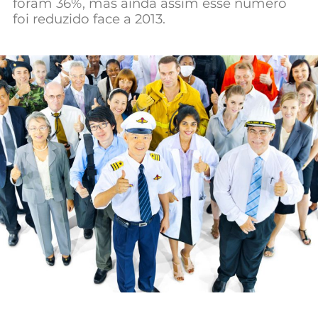
foram 36%, mas ainda assim esse número
Mundial 2026
foi reduzido face a 2013.