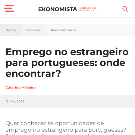
Finanças Pessoais
Home
Carreira
Recrutamento
Motores
Emprego no estrangeiro
Carreira
para portugueses: onde
Casa
encontrar?
Lifestyle
Catarina Milheiro
Sociedade
15 Mar, 2022
Tecnologia
Quer conhecer as oportunidades de
Negócios
emprego no estrangeiro para portugueses?