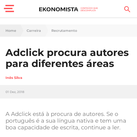
Finanças Pessoais
Home
Carreira
Recrutamento
Motores
Adclick procura autores
Carreira
para diferentes áreas
Casa
Inês Silva
Lifestyle
01 Dez, 2018
Sociedade
Tecnologia
A Adclick está à procura de autores. Se o
português é a sua língua nativa e tem uma
boa capacidade de escrita, continue a ler.
Negócios