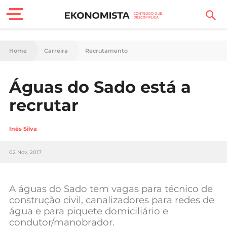
Finanças Pessoais
Home
Carreira
Recrutamento
Motores
Águas do Sado está a
Carreira
recrutar
Casa
Inês Silva
Lifestyle
02 Nov, 2017
Sociedade
Tecnologia
A águas do Sado tem vagas para técnico de
construção civil, canalizadores para redes de
água e para piquete domiciliário e
Negócios
condutor/manobrador.