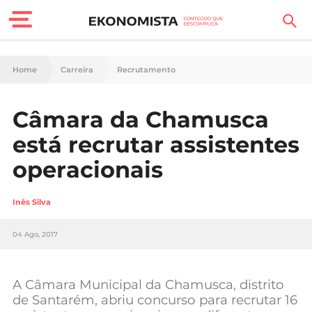
Finanças Pessoais
Home
Carreira
Recrutamento
Motores
Câmara da Chamusca
Carreira
está recrutar assistentes
Casa
operacionais
Lifestyle
Inês Silva
Sociedade
04 Ago, 2017
Tecnologia
A Câmara Municipal da Chamusca, distrito
Negócios
de Santarém, abriu concurso para recrutar 16