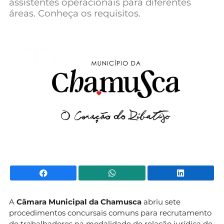
assistentes operacionais para diferentes
Mundial 2026
áreas. Conheça os requisitos.
Facebook
WhatsApp
Li
A
Câmara Municipal da Chamusca
abriu sete
procedimentos concursais comuns para recrutamento
de trabalhadores na modalidade de relação jurídica de