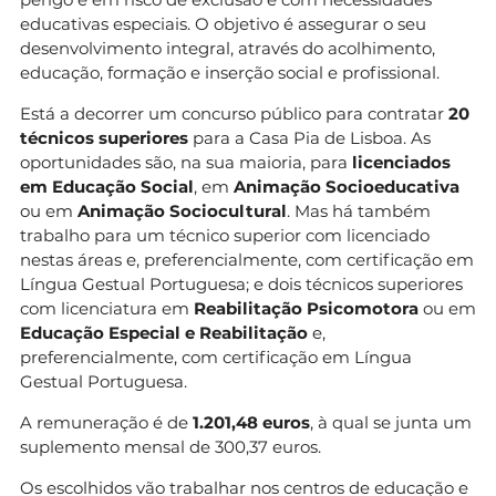
educativas especiais. O objetivo é assegurar o seu
desenvolvimento integral, através do acolhimento,
educação, formação e inserção social e profissional.
Está a decorrer um concurso público para contratar
20
técnicos superiores
para a Casa Pia de Lisboa. As
oportunidades são, na sua maioria, para
licenciados
em Educação Social
, em
Animação Socioeducativa
ou em
Animação Sociocultural
. Mas há também
trabalho para um técnico superior com licenciado
nestas áreas e, preferencialmente, com certificação em
Língua Gestual Portuguesa; e dois técnicos superiores
com licenciatura em
Reabilitação Psicomotora
ou em
Educação Especial e Reabilitação
e,
preferencialmente, com certificação em Língua
Gestual Portuguesa.
A remuneração é de
1.201,48 euros
, à qual se junta um
suplemento mensal de 300,37 euros.
Os escolhidos vão trabalhar nos centros de educação e