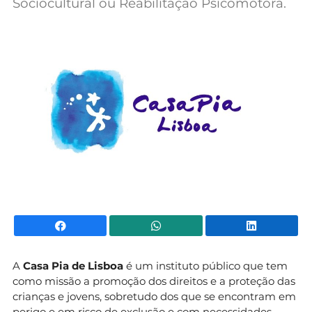
Sociocultural ou Reabilitação Psicomotora.
Mundial 2026
Facebook
WhatsApp
Li
A
Casa Pia de Lisboa
é um instituto público que tem
como missão a promoção dos direitos e a proteção das
crianças e jovens, sobretudo dos que se encontram em
perigo e em risco de exclusão e com necessidades