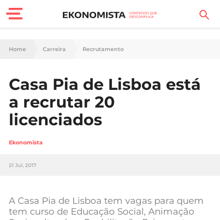
Finanças Pessoais
Home
Carreira
Recrutamento
Motores
Casa Pia de Lisboa está
Carreira
a recrutar 20
Casa
licenciados
Lifestyle
Ekonomista
Sociedade
21 Jul, 2017
Tecnologia
A Casa Pia de Lisboa tem vagas para quem
Negócios
tem curso de Educação Social, Animação