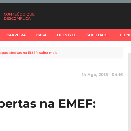
CARREIRA
CASA
LIFESTYLE
SOCIEDADE
TECN
agas abertas na EMEF: saiba mais
14 Ago, 2018 - 04:16
bertas na EMEF: