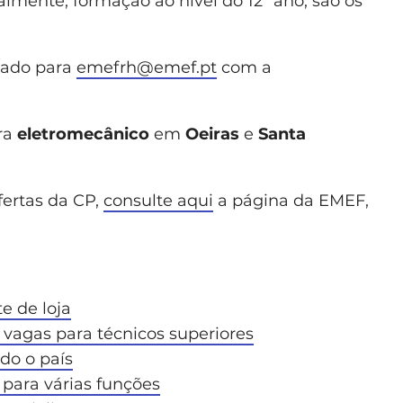
ialmente, formação ao nível do 12º ano, são os
hado para
emefrh@emef.pt
com a
ra
eletromecânico
em
Oeiras
e
Santa
fertas da CP,
consulte aqui
a página da EMEF,
e de loja
vagas para técnicos superiores
do o país
para várias funções