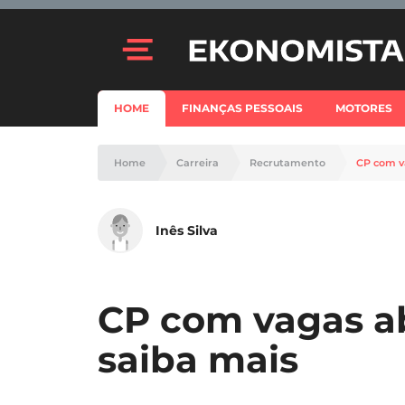
HOME
FINANÇAS PESSOAIS
MOTORES
Home
Carreira
Recrutamento
CP com v
Inês Silva
CP com vagas a
saiba mais