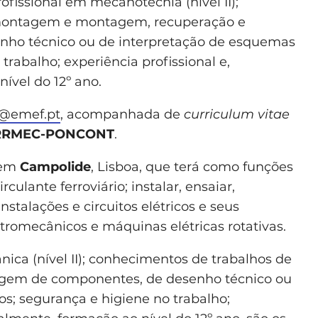
fissional em mecanotecnia (nível II);
montagem e montagem, recuperação e
ho técnico ou de interpretação de esquemas
rabalho; experiência profissional e,
ível do 12º ano.
@emef.pt
, acompanhada de
curriculum vitae
SERRMEC-PONCONT
.
 em
Campolide
, Lisboa, que terá como funções
ulante ferroviário; instalar, ensaiar,
nstalações e circuitos elétricos e seus
tromecânicos e máquinas elétricas rotativas.
ica (nível II); conhecimentos de trabalhos de
em de componentes, de desenho técnico ou
os; segurança e higiene no trabalho;