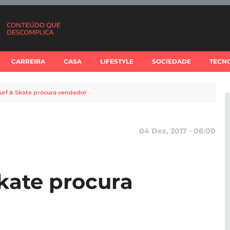
CARREIRA
CASA
LIFESTYLE
SOCIEDADE
TECN
Surf & Skate procura vendedor
04 Dez, 2017 - 06:00
Skate procura