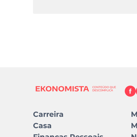
Carreira
M
Casa
M
Finanças Pessoais
N