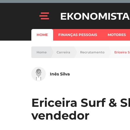
HOME
FINANÇAS PESSOAIS
MOTORES
Home
Carreira
Recrutamento
Ericeira 
Inês Silva
Ericeira Surf & 
vendedor