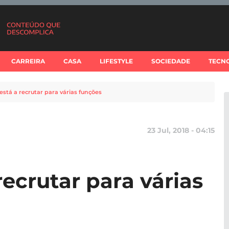
CARREIRA
CASA
LIFESTYLE
SOCIEDADE
TECN
 está a recrutar para várias funções
23 Jul, 2018 - 04:15
recrutar para várias