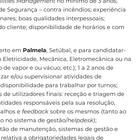
ilities Management
no mínimo de 3 anos;
de Segurança – contra incêndios; experiência
nares; boas qualidades interpessoais;
do cliente; disponibilidade de horários e com
berto em
Palmela
, Setúbal, e para candidatar-
m Eletricidade, Mecânica, Eletromecânica ou na
de vapor e ou vácuo, etc.); 1 a 2 anos de
izar e/ou supervisionar atividades de
isponibilidade para trabalhar por turnos;
s de utilizadores finais: receção e triagem de
idades responsáveis pela sua resolução,
alhos e
feedback
sobre os mesmos (tanto ao
mo no sistema de gestão/
helpdesk
);
tão de manutenção, sistemas de gestão e
relativa a obrigatoriedades legais de