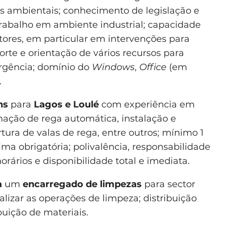
 ambientais; conhecimento de legislação e
Trabalho em ambiente industrial; capacidade
ores, em particular em intervenções para
rte e orientação de vários recursos para
ergência; domínio do
Windows
,
Office
(em
.
ns
para
Lagos e Loulé
com experiência em
mação de rega automática, instalação e
ura de valas de rega, entre outros; mínimo 1
ma obrigatória; polivalência, responsabilidade
horários e disponibilidade total e imediata.
a
um
encarregado de limpezas
para sector
alizar as operações de limpeza; distribuição
buição de materiais.