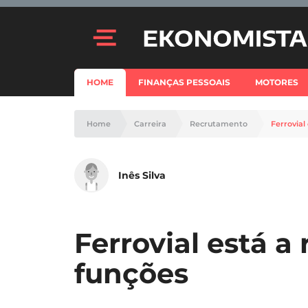
HOME
FINANÇAS PESSOAIS
MOTORES
Home
Carreira
Recrutamento
Ferrovial
Inês Silva
Ferrovial está a 
funções