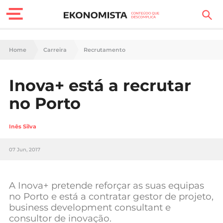
Finanças Pessoais
Home
Carreira
Recrutamento
Motores
Inova+ está a recrutar
Carreira
no Porto
Casa
Inês Silva
Lifestyle
07 Jun, 2017
Sociedade
Tecnologia
A Inova+ pretende reforçar as suas equipas
no Porto e está a contratar gestor de projeto,
business development consultant e
Negócios
consultor de inovação.