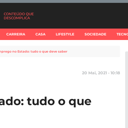
CARREIRA
CASA
LIFESTYLE
SOCIEDADE
TECN
prego no Estado: tudo o que deve saber
20 Mai, 2021 - 10:18
ado: tudo o que