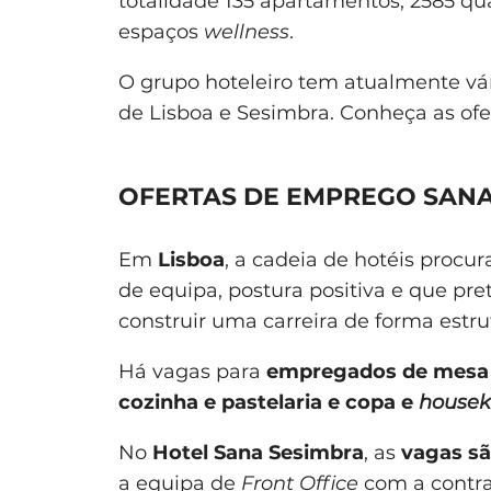
totalidade 135 apartamentos, 2585 qu
espaços
wellness
.
O grupo hoteleiro tem atualmente v
de Lisboa e Sesimbra. Conheça as ofe
OFERTAS DE EMPREGO SANA
Em
Lisboa
, a cadeia de hotéis procu
de equipa, postura positiva e que pr
construir uma carreira de forma estru
Há vagas para
empregados de mesa e
cozinha e pastelaria e copa e
housek
No
Hotel Sana Sesimbra
, as
vagas sã
a equipa de
Front Office
com a contr