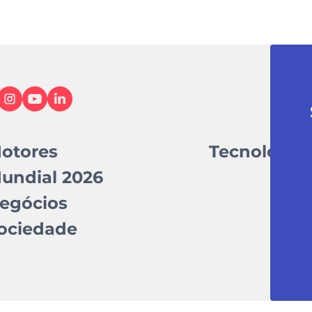
otores
Tecnologia
undial 2026
egócios
ociedade