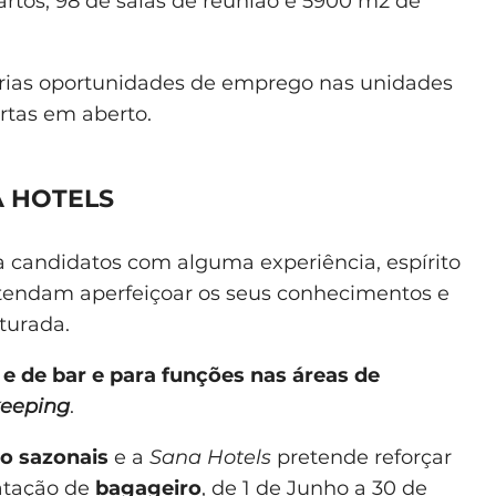
artos, 98 de salas de reunião e 5900 m2 de
árias oportunidades de emprego nas unidades
rtas em aberto.
 HOTELS
ra candidatos com alguma experiência, espírito
etendam aperfeiçoar os seus conhecimentos e
turada.
 de bar e para funções nas áreas de
eeping
.
o sazonais
e a
Sana Hotels
pretende reforçar
atação de
bagageiro
, de 1 de Junho a 30 de