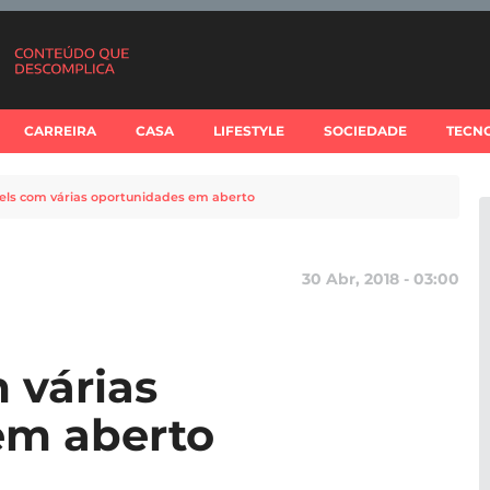
CARREIRA
CASA
LIFESTYLE
SOCIEDADE
TECN
els com várias oportunidades em aberto
30 Abr, 2018 - 03:00
 várias
em aberto