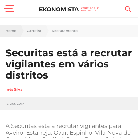
Finanças Pessoais
Home
Carreira
Recrutamento
Motores
Securitas está a recrutar
Carreira
vigilantes em vários
Casa
distritos
Lifestyle
Inês Silva
Sociedade
16 Out, 2017
Tecnologia
A Securitas está a recrutar vigilantes para
Negócios
Aveiro, Estarreja, Ovar, Espinho, Vila Nova de