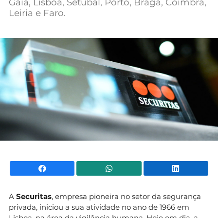
Gaia, Lisboa, Setúbal, Porto, Braga, Coimbra,
Mundial 2026
Leiria e Faro.
Facebook
WhatsApp
Li
A
Securitas
, empresa pioneira no setor da segurança
privada, iniciou a sua atividade no ano de 1966 em
Lisboa, na área da vigilância humana. Hoje em dia, a