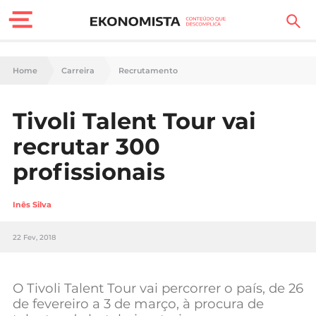
Finanças Pessoais
Home
Carreira
Recrutamento
Motores
Tivoli Talent Tour vai
Carreira
recrutar 300
Casa
profissionais
Lifestyle
Inês Silva
Sociedade
22 Fev, 2018
Tecnologia
O Tivoli Talent Tour vai percorrer o país, de 26
Negócios
de fevereiro a 3 de março, à procura de