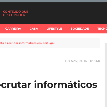
CARREIRA
CASA
LIFESTYLE
SOCIEDADE
TECN
stá a recrutar informáticos em Portugal
08 Nov, 2016 - 09:40
ecrutar informáticos