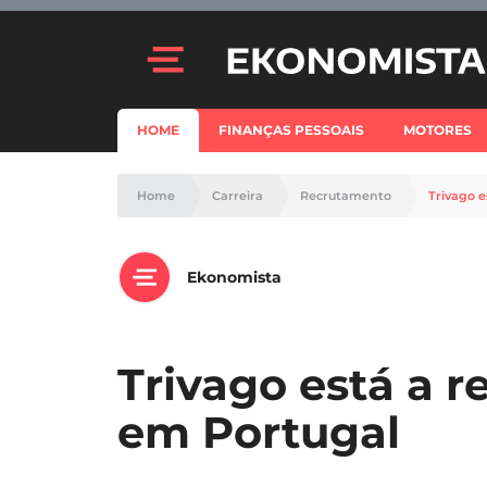
HOME
FINANÇAS PESSOAIS
MOTORES
Home
Carreira
Recrutamento
Trivago e
Ekonomista
Trivago está a r
em Portugal