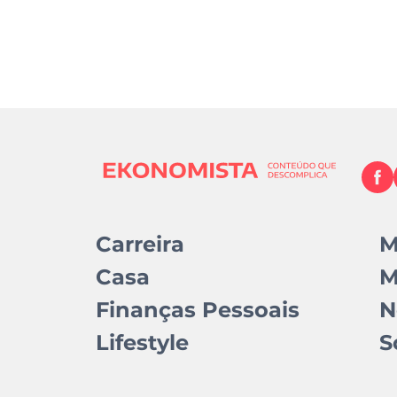
Carreira
M
Casa
M
Finanças Pessoais
N
Lifestyle
S