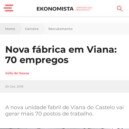
Finanças Pessoais
Home
Carreira
Recrutamento
Motores
Nova fábrica em Viana:
Carreira
70 empregos
Casa
Júlia de Sousa
Lifestyle
20 Out, 2016
Sociedade
Tecnologia
A nova unidade fabril de Viana do Castelo vai
gerar mais 70 postos de trabalho.
Negócios