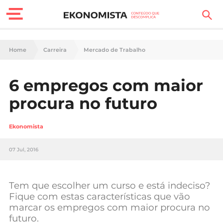
Finanças Pessoais
Home
Carreira
Mercado de Trabalho
Motores
6 empregos com maior
Carreira
procura no futuro
Casa
Ekonomista
Lifestyle
07 Jul, 2016
Sociedade
Tecnologia
Tem que escolher um curso e está indeciso?
Fique com estas características que vão
marcar os empregos com maior procura no
Negócios
futuro.