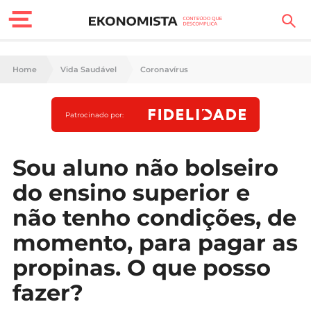
Finanças Pessoais
Home
Vida Saudável
Coronavírus
Motores
Patrocinado por:
Carreira
Casa
Sou aluno não bolseiro
do ensino superior e
Lifestyle
não tenho condições, de
Sociedade
momento, para pagar as
Tecnologia
propinas. O que posso
fazer?
Negócios