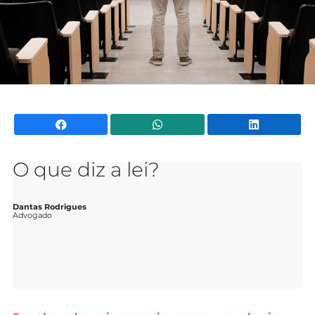
Facebook
WhatsApp
Li
O que diz a lei?
Dantas Rodrigues
Advogado