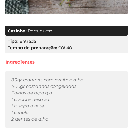
Cozinha:
Portuguesa
Tipo:
Entrada
Tempo de preparação:
00h40
Ingredientes
80gr croutons com azeite e alho
400gr castanhas congeladas
Folhas de aipo q.b.
1 c. sobremesa sal
1 c. sopa azeite
1 cebola
2 dentes de alho