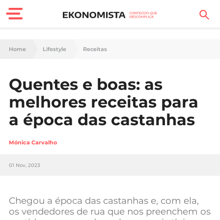
Finanças Pessoais
Home
Lifestyle
Receitas
Motores
Quentes e boas: as
Carreira
melhores receitas para
Casa
a época das castanhas
Lifestyle
Mónica Carvalho
Sociedade
01 Nov, 2023
Tecnologia
Chegou a época das castanhas e, com ela,
Negócios
os vendedores de rua que nos preenchem os