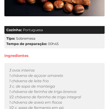
Cozinha:
Portuguesa
Tipo:
Sobremesa
Tempo de preparação:
00h45
Ingredientes
3 ovos inteiros
1 chávena de açúcar amarelo
1 chávena de leite frio
3 c. de sopa de manteiga
1 chávena de farinha de trigo branca
1/2 chávena de farinha de trigo integral
1 chávena de aveia em flocos
1/2 c. sopa de fermento em pó