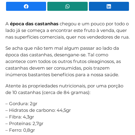
Facebook
WhatsApp
Li
A
época das castanhas
chegou e um pouco por todo o
lado já se começa a encontrar este fruto à venda, quer
nas superfícies comerciais, quer nos vendedores de rua.
Se acha que não tem mal algum passar ao lado da
época das castanhas, desengane-se. Tal como
acontece com todos os outros frutos oleaginosos, as
castanhas devem ser consumidas, pois trazem
inúmeros bastantes benefícios para a nossa saúde.
Atente às propriedades nutricionais, por uma porção
de 10 castanhas (cerca de 84 gramas):
– Gordura: 2gr
– Hidratos de carbono: 44,5gr
– Fibra: 4,3gr
– Proteínas: 2,7gr
– Ferro: 0,8gr