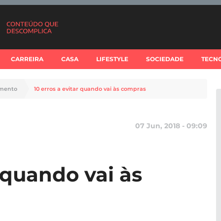
CARREIRA
CASA
LIFESTYLE
SOCIEDADE
TECN
imento
10 erros a evitar quando vai às compras
07 Jun, 2018 - 09:09
r quando vai às