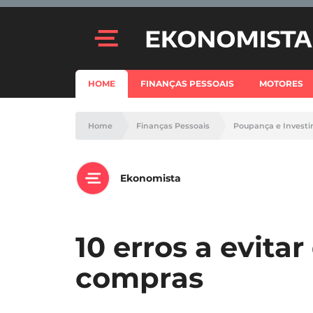
HOME
FINANÇAS PESSOAIS
MOTORES
Home
Finanças Pessoais
Poupança e Invest
Ekonomista
10 erros a evita
compras