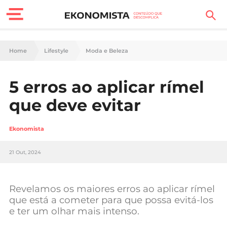
Finanças Pessoais
Home
Lifestyle
Moda e Beleza
Motores
5 erros ao aplicar rímel
Carreira
que deve evitar
Casa
Ekonomista
Lifestyle
21 Out, 2024
Sociedade
Tecnologia
Revelamos os maiores erros ao aplicar rímel
que está a cometer para que possa evitá-los
e ter um olhar mais intenso.
Negócios