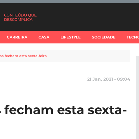
CARREIRA
CASA
LIFESTYLE
SOCIEDADE
TECN
olas fecham esta sexta-feira
21 Jan, 2021 - 09:04
as fecham esta sexta-