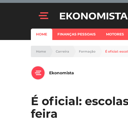
HOME
FINANÇAS PESSOAIS
MOTORES
Home
Carreira
Formação
É oficial: esc
Ekonomista
É oficial: escol
feira