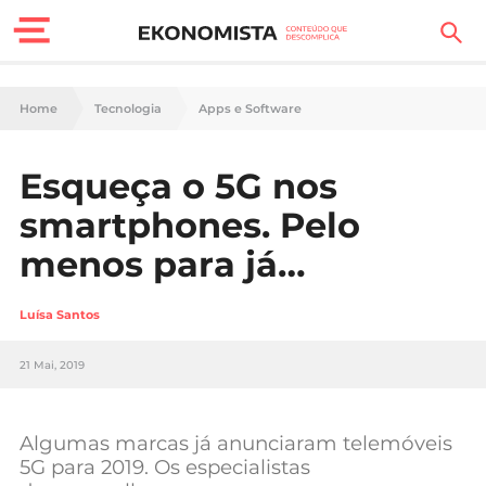
Finanças Pessoais
Home
Tecnologia
Apps e Software
Motores
Esqueça o 5G nos
Carreira
smartphones. Pelo
Casa
menos para já…
Lifestyle
Luísa Santos
Sociedade
21 Mai, 2019
Tecnologia
Algumas marcas já anunciaram telemóveis
Negócios
5G para 2019. Os especialistas