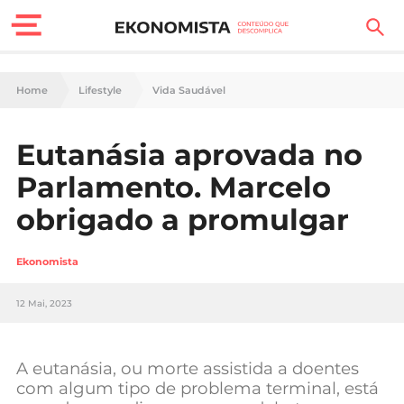
Finanças Pessoais
Home
Lifestyle
Vida Saudável
Motores
Eutanásia aprovada no
Carreira
Parlamento. Marcelo
Casa
obrigado a promulgar
Lifestyle
Ekonomista
Sociedade
12 Mai, 2023
Tecnologia
A eutanásia, ou morte assistida a doentes
Negócios
com algum tipo de problema terminal, está