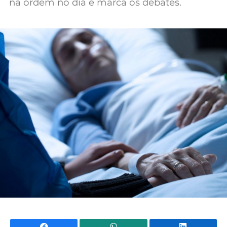
na ordem no dia e marca os debates.
Mundial 2026
Facebook
WhatsApp
Li