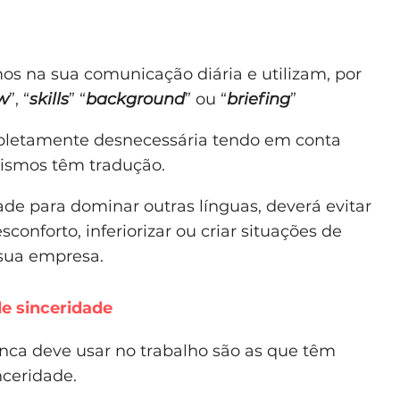
s na sua comunicação diária e utilizam, por
w
”, “
skills
” “
background
” ou “
briefing
”
mpletamente desnecessária tendo em conta
rismos têm tradução.
de para dominar outras línguas, deverá evitar
onforto, inferiorizar ou criar situações de
 sua empresa.
de sinceridade
ca deve usar no trabalho são as que têm
nceridade.