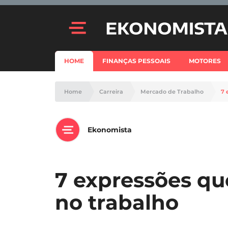
HOME
FINANÇAS PESSOAIS
MOTORES
Home
Carreira
Mercado de Trabalho
7 
Ekonomista
7 expressões qu
no trabalho