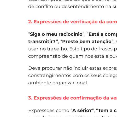
de conflito ou desentendimento na s
2. Expressões de verificação da co
“
Siga o meu raciocínio
”, “
Está a com
transmitir?”
, “
P
reste bem atenção
”,
usar no trabalho. Este tipo de frase
compreensão de quem nos está a ouv
Deve procurar não incluir estas expr
constrangimentos com os seus coleg
ambiente organizacional.
3. Expressões de confirmação da ve
Expressões como “
A sério?
“, “
Tem a c