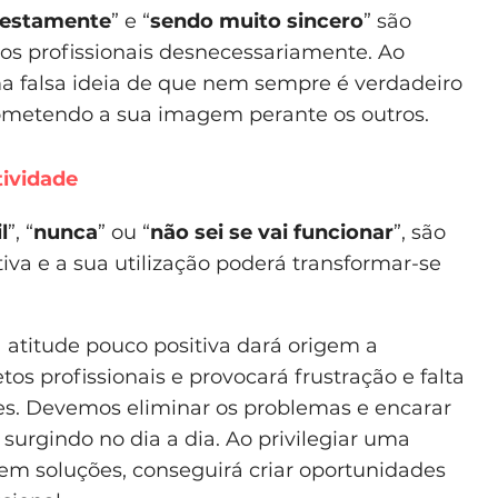
nestamente
” e “
sendo muito sincero
” são
ios profissionais desnecessariamente. Ao
ma falsa ideia de que nem sempre é verdadeiro
rometendo a sua imagem perante os outros.
ividade
l
”, “
nunca
” ou “
não sei se vai funcionar
”, são
va e a sua utilização poderá transformar-se
titude pouco positiva dará origem a
os profissionais e provocará frustração e falta
es. Devemos eliminar os problemas e encarar
 surgindo no dia a dia. Ao privilegiar uma
em soluções, conseguirá criar oportunidades