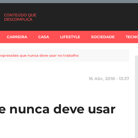
CARREIRA
CASA
LIFESTYLE
SOCIEDADE
TECN
expressões que nunca deve usar no trabalho
16 Abr, 2018 - 13:37
e nunca deve usar