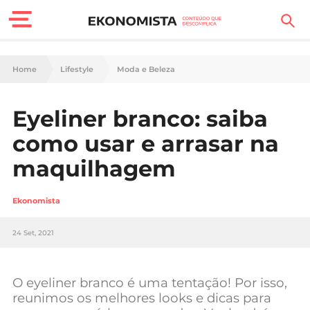
Finanças Pessoais
Home
Lifestyle
Moda e Beleza
Motores
Eyeliner branco: saiba
Carreira
como usar e arrasar na
Casa
maquilhagem
Lifestyle
Ekonomista
Sociedade
24 Set, 2021
Tecnologia
O eyeliner branco é uma tentação! Por isso,
Negócios
reunimos os melhores looks e dicas para