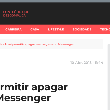
CARREIRA
CASA
LIFESTYLE
SOCIEDADE
TECN
book vai permitir apagar mensagens no Messenger
10 Abr, 2018 - 11:44
rmitir apagar
Messenger