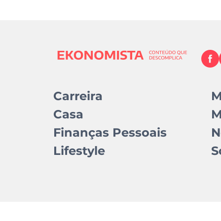
Carreira
M
Casa
M
Finanças Pessoais
N
Lifestyle
S