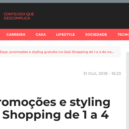
CARREIRA
CASA
LIFESTYLE
SOCIEDADE
TECN
Fashion Days: promoções e styling gratuito no Gaia Shopping de 1 a 4 de novembro
31 Out, 2018 - 15:23
romoções e styling
 Shopping de 1 a 4