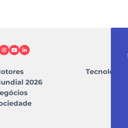
otores
Tecnologia
undial 2026
egócios
ociedade