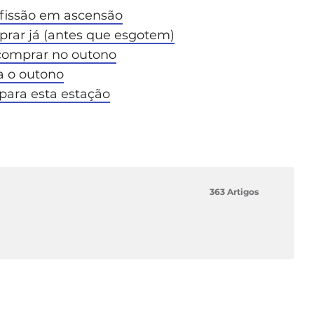
fissão em ascensão
rar já (antes que esgotem)
 comprar no outono
a o outono
ara esta estação
363 Artigos