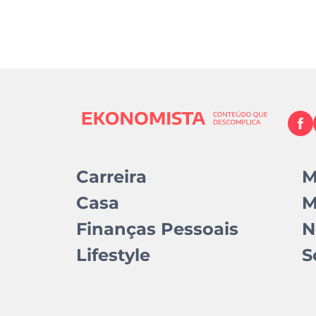
Carreira
M
Casa
M
Finanças Pessoais
N
Lifestyle
S