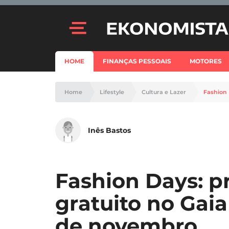
HOME
FINANÇAS PESSOAIS
MOTORES
Home
Lifestyle
Cultura e Lazer
Inês Bastos
Fashion Days: p
gratuito no Gaia
de novembro