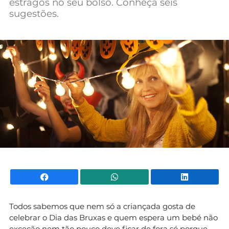
estragos no seu bolso. Conheça seis
Mundial 2026
sugestões.
Facebook
WhatsApp
Li
Todos sabemos que nem só a criançada gosta de
celebrar o Dia das Bruxas e quem espera um bebé não
exceção nem tão pouco deve ficar de fora só porque