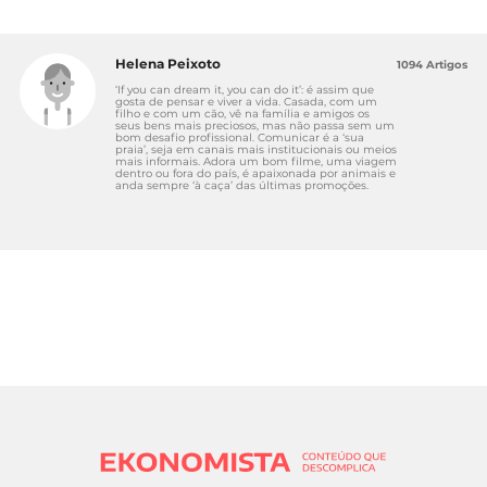
Helena Peixoto
1094 Artigos
‘If you can dream it, you can do it’: é assim que
gosta de pensar e viver a vida. Casada, com um
filho e com um cão, vê na família e amigos os
seus bens mais preciosos, mas não passa sem um
bom desafio profissional. Comunicar é a ‘sua
praia’, seja em canais mais institucionais ou meios
mais informais. Adora um bom filme, uma viagem
dentro ou fora do país, é apaixonada por animais e
anda sempre ‘à caça’ das últimas promoções.