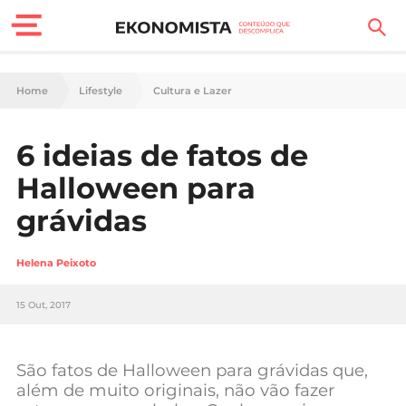
Finanças Pessoais
Home
Lifestyle
Cultura e Lazer
Motores
6 ideias de fatos de
Carreira
Halloween para
Casa
grávidas
Lifestyle
Helena Peixoto
Sociedade
15 Out, 2017
Tecnologia
São fatos de Halloween para grávidas que,
Negócios
além de muito originais, não vão fazer