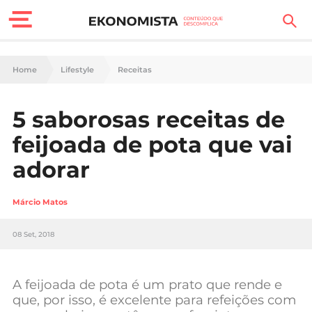
Finanças Pessoais
Home
Lifestyle
Receitas
Motores
5 saborosas receitas de
Carreira
feijoada de pota que vai
Casa
adorar
Lifestyle
Márcio Matos
Sociedade
08 Set, 2018
Tecnologia
A feijoada de pota é um prato que rende e
Negócios
que, por isso, é excelente para refeições com