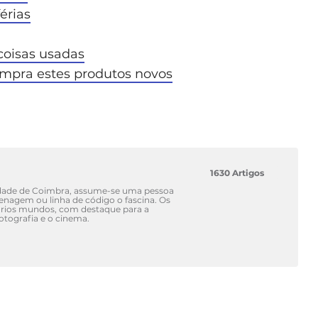
érias
coisas usadas
ompra estes produtos novos
1630 Artigos
idade de Coimbra, assume-se uma pessoa
renagem ou linha de código o fascina. Os
vários mundos, com destaque para a
fotografia e o cinema.