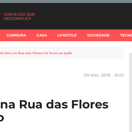
CARREIRA
CASA
LIFESTYLE
SOCIEDADE
TECN
do livro na Rua das Flores há livros ao quilo
09 Mar, 2018 - 15:01
o na Rua das Flores
o