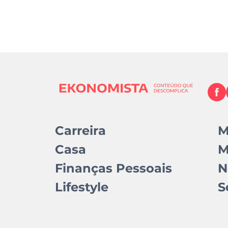
Carreira
M
Casa
M
Finanças Pessoais
N
Lifestyle
S