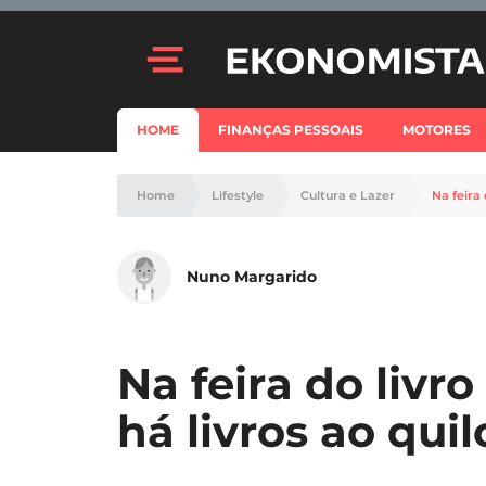
HOME
FINANÇAS PESSOAIS
MOTORES
Home
Lifestyle
Cultura e Lazer
Na feira 
Nuno Margarido
Na feira do livr
há livros ao quil