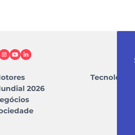
otores
Tecnologia
undial 2026
egócios
ociedade