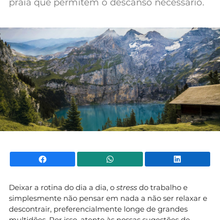
praia que permitem o descanso necessário.
Mundial 2026
Facebook
WhatsApp
Li
Deixar a rotina do dia a dia, o
stress
do trabalho e
simplesmente não pensar em nada a não ser relaxar e
descontrair, preferencialmente longe de grandes
multidões. Por isso, atente às nossas sugestões de