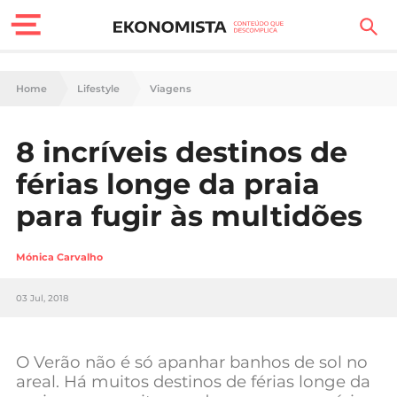
Finanças Pessoais
Home
Lifestyle
Viagens
Motores
8 incríveis destinos de
Carreira
férias longe da praia
Casa
para fugir às multidões
Lifestyle
Mónica Carvalho
Sociedade
03 Jul, 2018
Tecnologia
O Verão não é só apanhar banhos de sol no
Negócios
areal. Há muitos destinos de férias longe da