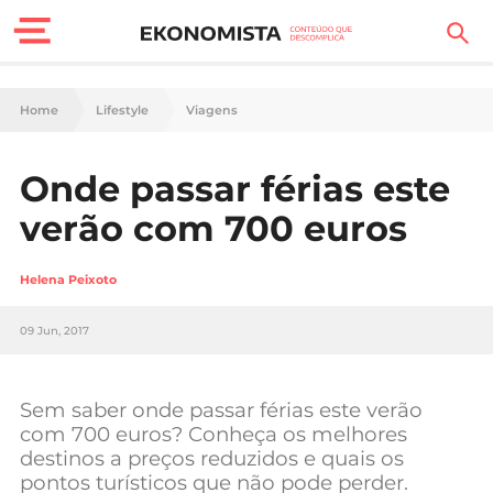
Finanças Pessoais
Home
Lifestyle
Viagens
Motores
Onde passar férias este
Carreira
verão com 700 euros
Casa
Helena Peixoto
Lifestyle
09 Jun, 2017
Sociedade
Tecnologia
Sem saber onde passar férias este verão
com 700 euros? Conheça os melhores
destinos a preços reduzidos e quais os
Negócios
pontos turísticos que não pode perder.