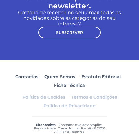
newsletter.
Gostaria de receber no seu email todas as
novidades sobre as categorias do seu
interese?
SUBSCREVER
Contactos
Quem Somos
Estatuto Editorial
Ficha Técnica
Política de Cookies
Termos e Condições
Política de Privacidade
Ekonomista
- Conteúdo que descomplica.
Periodicidade: Diária. Jupiterdiversity © 2026
All Rights Reserved