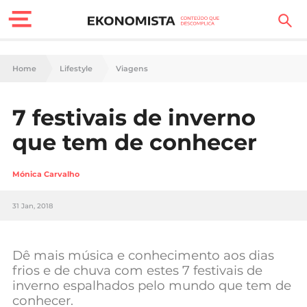
Finanças Pessoais
Home
Lifestyle
Viagens
Motores
7 festivais de inverno
Carreira
que tem de conhecer
Casa
Mónica Carvalho
Lifestyle
31 Jan, 2018
Sociedade
Tecnologia
Dê mais música e conhecimento aos dias
frios e de chuva com estes 7 festivais de
inverno espalhados pelo mundo que tem de
Negócios
conhecer.