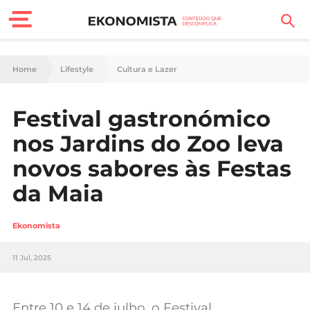
Finanças Pessoais
Home
Lifestyle
Cultura e Lazer
Motores
Festival gastronómico
Carreira
nos Jardins do Zoo leva
Casa
novos sabores às Festas
da Maia
Lifestyle
Sociedade
Ekonomista
Tecnologia
11 Jul, 2025
Negócios
Entre 10 e 14 de julho, o Festival