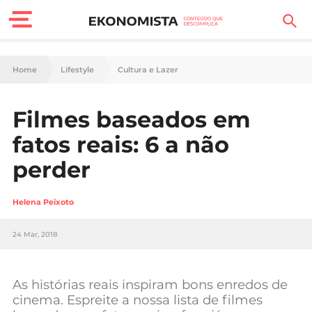
Finanças Pessoais
Home
Lifestyle
Cultura e Lazer
Motores
Filmes baseados em
Carreira
fatos reais: 6 a não
Casa
perder
Lifestyle
Helena Peixoto
Sociedade
24 Mar, 2018
Tecnologia
As histórias reais inspiram bons enredos de
Negócios
cinema. Espreite a nossa lista de filmes