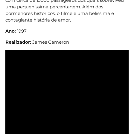
com cerca de 15000 passageiros dos quais sobreviveu
uma pequeníssima percentagem. Além dos
pormenores históricos, o filme é uma belíssima e
contagiante história de amor.
Ano:
1997
Realizador:
James Cameron