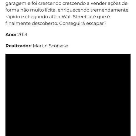
garagem e foi crescendo crescendo a vender ações de
forma não muito lícita, enriquecendo tremendamente
rápido e chegando até a Wall Street, até que é
finalmente descoberto. Conseguirá escapar?
Ano:
2013
Realizador:
Martin Scorsese