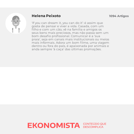
Helena Peixoto
1094 Artigos
‘If you can dream it, you can do it’: é assim que
gosta de pensar e viver a vida. Casada, com um
filho e com um cão, vê na família e amigos os
seus bens mais preciosos, mas não passa sem um
bom desafio profissional. Comunicar é a ‘sua
praia’, seja em canais mais institucionais ou meios
mais informais. Adora um bom filme, uma viagem
dentro ou fora do país, é apaixonada por animais e
anda sempre ‘à caça’ das últimas promoções.