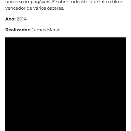
universo impagáveis. É sobre tudo isto que fala o filme
vencedor de vários óscares.
Ano:
2014
Realizador:
James Marsh